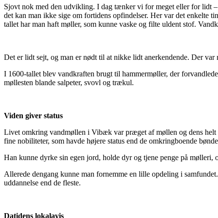
Sjovt nok med den udvikling. I dag tænker vi for meget eller for lidt 
det kan man ikke sige om fortidens opfindelser. Her var det enkelte tin
tallet har man haft møller, som kunne vaske og filte uldent stof. Van
Det er lidt sejt, og man er nødt til at nikke lidt anerkendende. Der va
I 1600-tallet blev vandkraften brugt til hammermøller, der forvandled
møllesten blande salpeter, svovl og trækul.
Viden giver status
Livet omkring vandmøllen i Vibæk var præget af møllen og dens helt 
fine nobiliteter, som havde højere status end de omkringboende bønde
Han kunne dyrke sin egen jord, holde dyr og tjene penge på mølleri, o
Allerede dengang kunne man fornemme en lille opdeling i samfundet. M
uddannelse end de fleste.
Datidens lokalavis