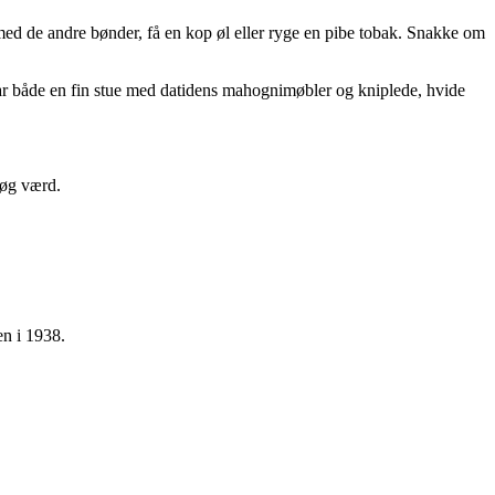
d de andre bønder, få en kop øl eller ryge en pibe tobak. Snakke om
var både en fin stue med datidens mahognimøbler og kniplede, hvide
søg værd.
en i 1938.