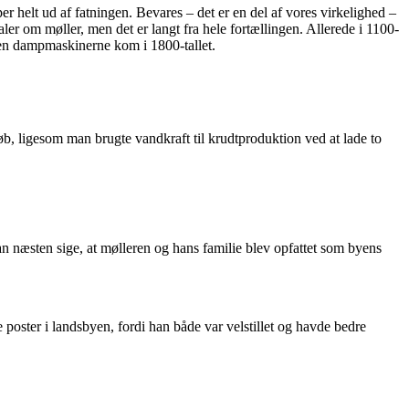
r helt ud af fatningen. Bevares – det er en del af vores virkelighed –
ler om møller, men det er langt fra hele fortællingen. Allerede i 1100-
nden dampmaskinerne kom i 1800-tallet.
øb, ligesom man brugte vandkraft til krudtproduktion ved at lade to
 næsten sige, at mølleren og hans familie blev opfattet som byens
oster i landsbyen, fordi han både var velstillet og havde bedre