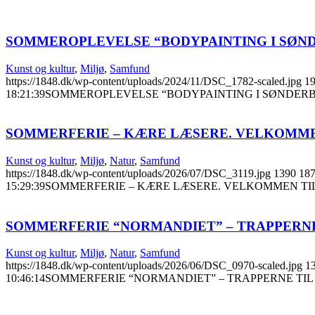
SOMMEROPLEVELSE “BODYPAINTING I SØN
Kunst og kultur
,
Miljø
,
Samfund
https://1848.dk/wp-content/uploads/2024/11/DSC_1782-scaled.jpg
1
18:21:39
SOMMEROPLEVELSE “BODYPAINTING I SØNDER
SOMMERFERIE – KÆRE LÆSERE. VELKOMME
Kunst og kultur
,
Miljø
,
Natur
,
Samfund
https://1848.dk/wp-content/uploads/2026/07/DSC_3119.jpg
1390
18
15:29:39
SOMMERFERIE – KÆRE LÆSERE. VELKOMMEN TI
SOMMERFERIE “NORMANDIET” – TRAPPERNE
Kunst og kultur
,
Miljø
,
Natur
,
Samfund
https://1848.dk/wp-content/uploads/2026/06/DSC_0970-scaled.jpg
1
10:46:14
SOMMERFERIE “NORMANDIET” – TRAPPERNE TIL