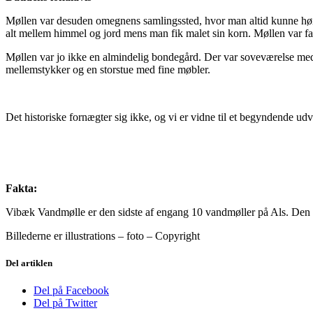
Møllen var desuden omegnens samlingssted, hvor man altid kunne hør
alt mellem himmel og jord mens man fik malet sin korn. Møllen var fak
Møllen var jo ikke en almindelig bondegård. Der var soveværelse med 
mellemstykker og en storstue med fine møbler.
Det historiske fornægter sig ikke, og vi er vidne til et begyndende u
Fakta:
Vibæk Vandmølle er den sidste af engang 10 vandmøller på Als. Den er
Billederne er illustrations – foto – Copyright
Del artiklen
Del på Facebook
Del på Twitter