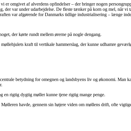
– vi er omgivet af alverdens opfindelser – der bringer nogen persongruppe
g, der var under udarbejdelse. De fleste tænker på korn og mel, når vi ta
dkraften var afgørende for Danmarks tidlige industrialisering – længe i
r noget, der kørte rundt mellem ørerne på nogle dengang.
e møllehjulets kraft til vertikale hammerslag, der kunne udhamre geværl
centrale betydning for omegnen og landsbyens liv og økonomi. Man kan
r.
g en rigtig dygtig møller kunne tjene rigtig mange penge.
ølleren havde, gennem sin højere viden om møllens drift, ofte vigtige p