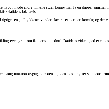
e nyt og møde andre. I mølle-stuen kunne man få en slapper sammen me
tisk datidens lokalavis.
rigtige senge. I køkkenet var der placeret et stort jernkomfur, og der 
dviklingseventyr – som ikke er slut endnu! Datidens virkelighed er et be
 stadig funktionsdygtig, som den dag den sidste møller stoppede drift