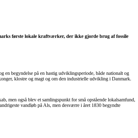
arks første lokale kraftværker, der ikke gjorde brug af fossile
e og en begyndelse på en hastig udviklingsperiode, både nationalt og
 konger, klostre og magt og om den industrielle udvikling i Danmark.
skab, men også blev et samlingspunkt for små opstående lokalsamfund,
vandrigeste vandløb på Als, men desværre i året 1830 begyndte