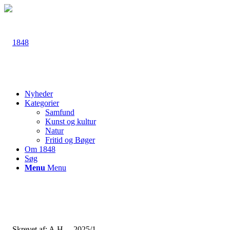
Nyheder
Kategorier
Samfund
Kunst og kultur
Natur
Fritid og Bøger
Om 1848
Søg
Menu
Menu
Skrevet af: A.H. – 2025/1