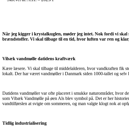
Når jeg kigger i krystalkuglen, møder jeg intet. Nok fordi vi skal
brændstoffer. Vi skal tilbage til en tid, hvor luften var ren og k
Vibæk vandmølle datidens kraftværk
Kære læsere. Vi skal tilbage til middelalderen, hvor vandkraften fik st
lokalt. Der har været vandmøller i Danmark siden 1000-tallet og selv 
Datidens vandmøller var ofte placeret i smukke naturområder, hvor d
som Vibæk Vandmølle på øen Als blev symbol på. Det er her historien 
vandtilførslen at svigte om sommeren, og man valgte klogt nok at opf
Tidlig industrialisering