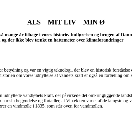
ALS – MIT LIV – MIN Ø
 så mange år tilbage i vores historie. Indførelsen og brugen af Danm
lar, og der ikke blev tænkt en hattemeter over klimaforandringer
.
or betydning og var en vigtig teknologi, der blev en historisk forståels
historien om vores udnyttelse af vandets kraft er også en fortælling om
en udnyttede vandløbets kraft, der påvirkede det omkringliggende land
har sin begyndelse og fortæller, at Vibækken var et af de længste og 
ører en vindmølle i 1835, som står oven for vandmøllen.