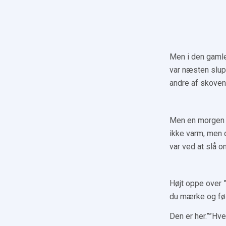
Men i den gamle
var næsten slup
andre af skovens
Men en morgen k
ikke varm, men d
var ved at slå o
Højt oppe over ”
du mærke og fø
Den er her.””Hve