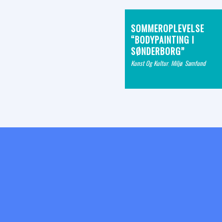
SOMMEROPLEVELSE
“BODYPAINTING I
SØNDERBORG”
Kunst Og Kultur
,
Miljø
,
Samfund
© Copyright - Medie Magasinet 1848.