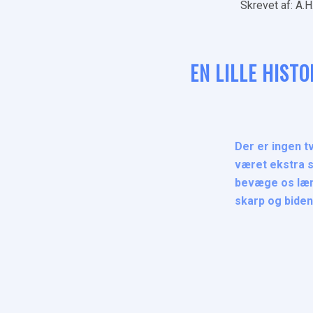
Skrevet af: A.H. 
EN LILLE HIST
Der er ingen t
været ekstra s
bevæge os læng
skarp og bide