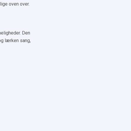
 lige oven over.
meligheder. Den
og lærken sang,