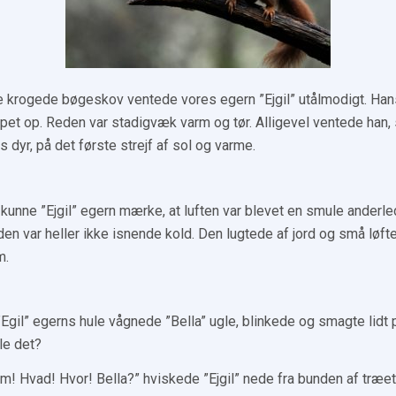
 krogede bøgeskov ventede vores egern ”Ejgil” utålmodigt. Hans
pet op. Reden var stadigvæk varm og tør. Alligevel ventede han
 dyr, på det første strejf af sol og varme.
unne ”Ejgil” egern mærke, at luften var blevet en smule anderle
en var heller ikke isnende kold. Den lugtede af jord og små løfte
m.
Egil” egerns hule vågnede ”Bella” ugle, blinkede og smagte lidt p
le det?
m! Hvad! Hvor! Bella?” hviskede ”Ejgil” nede fra bunden af træe