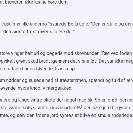
, at bæveren ikke kunne høre dem.
 træk, min lille underbo ”svarede Bella ugle. ”Den er stille og di
r den sidste frost giver slip. Se der”
 store vinger helt ud og pegede mod skovbunden. Tæt ved foden 
e spinkelt grønt skud brudt igennem det visne løv. Det var ikke me
 men spidsen bar en tøvende, hvid knop.
t om nødder og susede ned af træstammen, spændt og fuld af ære
øvende, hvide knop, Vintergækken.
dre og lange vintre skete der noget magisk. Solen brød igenne
ørste varme sollys ramte skovbunden. På den bare jord begyndte 
mte, og selv den frosne jord syntes at blive en smule anderledes