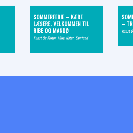
SOMMERFERIE – KÆRE
SOMM
LÆSERE. VELKOMMEN TIL
– TR
RIBE OG MANDØ
Kunst O
Kunst Og Kultur
,
Miljø
,
Natur
,
Samfund
 Designet af bbjokrb.dk