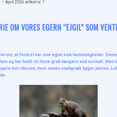
– April 2026 artikel nr. 1
ORIE OM VORES EGERN “EJGIL” SOM VENT
vivl om, at foråret har sine egne små hemmeligheder. Denne
lem og har holdt sit faste greb længere end normalt. Men l
ere ind i skoven, hvor sneen stadigvæk ligger pletvis. Lu
nde
.