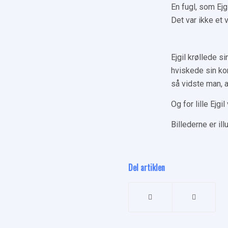
En fugl, som Ejg
Det var ikke et 
Ejgil krøllede 
hviskede sin ko
så vidste man, at
Og for lille Ejgil
Billederne er il
Del artiklen