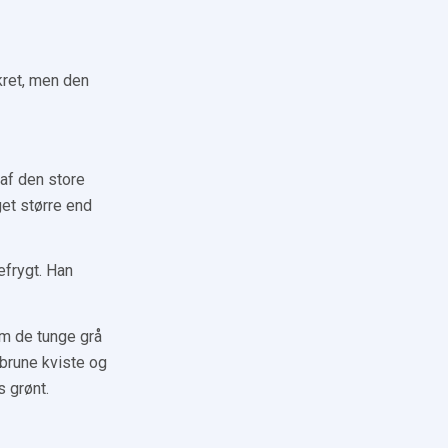
skret, men den
af den store
get større end
frygt. Han
m de tunge grå
brune kviste og
 grønt.