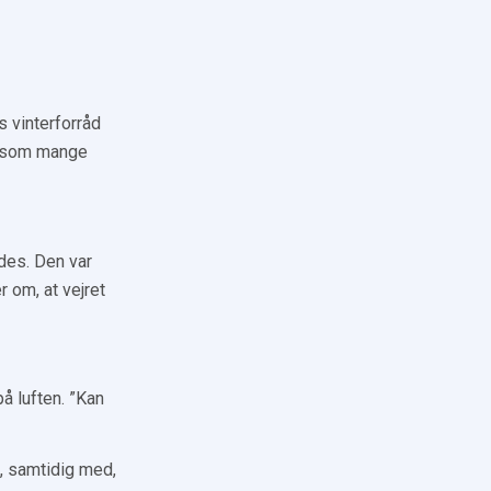
 vinterforråd
, som mange
des. Den var
r om, at vejret
å luften. ”Kan
t, samtidig med,