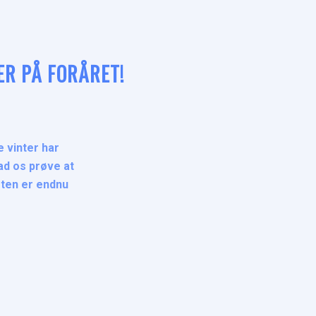
ER PÅ FORÅRET!
 vinter har
ad os prøve at
ften er endnu