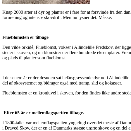
Knap 2000 arter af dyr og planter er i fare for at forsvinde fra den dan
forurening og intensiv skovdrift. Men nu lysner det. Måske.
Flueblomsten er tilbage
Den vilde orkidé, Flueblomst, vokser i Allindelille Fredskov, der ligg
steder i skoven, og nu blomstrer der flere hundrede eksemplarer. Fre
og plads til planter som flueblomst.
I de senere år er der desuden sat helårsgræssende dyr ud i Allindelil
del af økosystemet og bidrager også med tramp, slid og kokasser.
Flueblomsten er en kronjuvel i skoven, for den findes ikke andre sted
Efter 65 år er mellemflagspætten tilbage.
I 1800-tallet var mellemflagspætten ynglefugl over det meste af Danmar
i Draved Skov, der er en af Danmarks største urørte skove og en del af