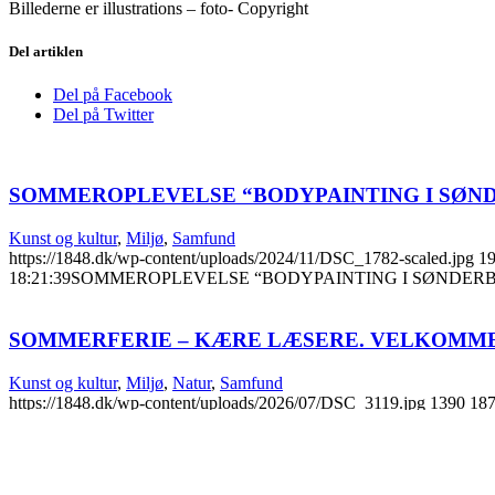
Billederne er illustrations – foto- Copyright
Del artiklen
Del på Facebook
Del på Twitter
SOMMEROPLEVELSE “BODYPAINTING I SØN
Kunst og kultur
,
Miljø
,
Samfund
https://1848.dk/wp-content/uploads/2024/11/DSC_1782-scaled.jpg
1
18:21:39
SOMMEROPLEVELSE “BODYPAINTING I SØNDER
SOMMERFERIE – KÆRE LÆSERE. VELKOMME
Kunst og kultur
,
Miljø
,
Natur
,
Samfund
https://1848.dk/wp-content/uploads/2026/07/DSC_3119.jpg
1390
18
15:29:39
SOMMERFERIE – KÆRE LÆSERE. VELKOMMEN TI
SOMMERFERIE “NORMANDIET” – TRAPPERNE