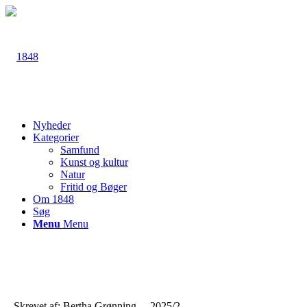
Nyheder
Kategorier
Samfund
Kunst og kultur
Natur
Fritid og Bøger
Om 1848
Søg
Menu
Menu
Skrevet af: Bertha Grønning. – 2025/2