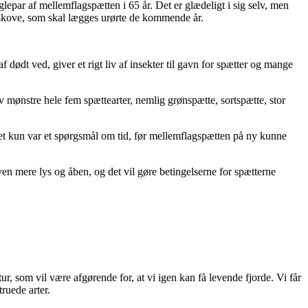
epar af mellemflagspætten i 65 år. Det er glædeligt i sig selv, men
re skove, som skal lægges urørte de kommende år.
 dødt ved, giver et rigt liv af insekter til gavn for spætter og mange
 mønstre hele fem spættearter, nemlig grønspætte, sortspætte, stor
 det kun var et spørgsmål om tid, før mellemflagspætten på ny kunne
en mere lys og åben, og det vil gøre betingelserne for spætterne
r, som vil være afgørende for, at vi igen kan få levende fjorde. Vi får
ruede arter.