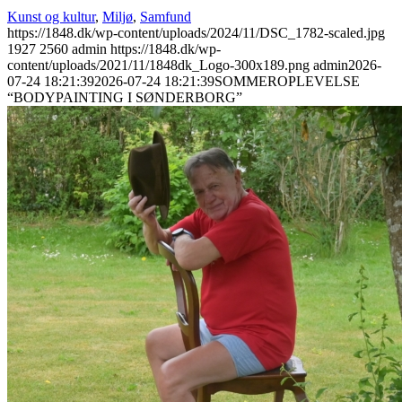
Kunst og kultur
,
Miljø
,
Samfund
https://1848.dk/wp-content/uploads/2024/11/DSC_1782-scaled.jpg
1927
2560
admin
https://1848.dk/wp-
content/uploads/2021/11/1848dk_Logo-300x189.png
admin
2026-
07-24 18:21:39
2026-07-24 18:21:39
SOMMEROPLEVELSE
“BODYPAINTING I SØNDERBORG”