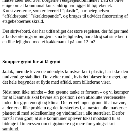
masse ideer ned over borgerne i etageejendommene? Lad os blive
enige om at kommunal kunst aldrig har ligget til højrebenet.
Kunstværkerne, som er leveret i ”plastic”, har betegnelsen
”affaldsspand” ”skraldespande”, og bruges til udvidet finsortering af
etagebeboernes skrald.
Det skrivebord, der har udfærdiget det store regelsæt, der følger med
affaldssorteringsordningen i små lejligheder, har aldrig sat sine ben i
en lille lejlighed med et køkkenareal på kun 12 m2.
Snupper grønt for at få grønt
Ja-tak, men de leverede udendørs kunstværker i plastic, har ikke den
nødvendige stabilitet. De vælter rundt, hvis det blæser for meget, og
det hele begynder at flyde med affald, som billederne viser.
Sidst men ikke mindst – den grønne tanke er fornem – og vi kæmper
for at Danmark skal bevare sin position i den absolutte verdenselite
inden for grøn energi og klima. Der er vel ingen grund til at nævne,
at der er et lille problem og det forstærkes i, at næsten alle marker er
plastret til med solcelleanlæg og vindmøller i alle størrelser. Derfor
forstår man godt, at alle kommuner oplever lokal modstand til at
bidrage til interessen om et grønnere og mere forsyningssikret
samfund.