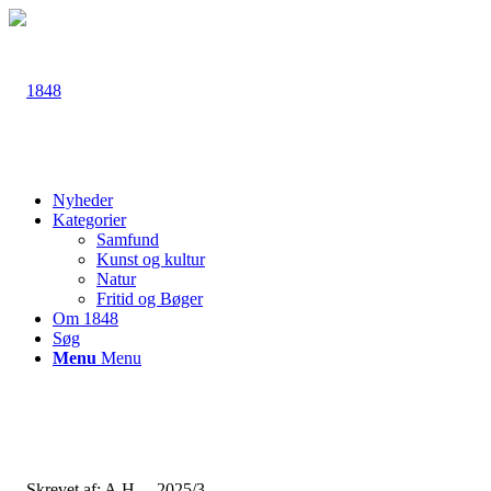
Nyheder
Kategorier
Samfund
Kunst og kultur
Natur
Fritid og Bøger
Om 1848
Søg
Menu
Menu
Skrevet af: A.H. – 2025/3