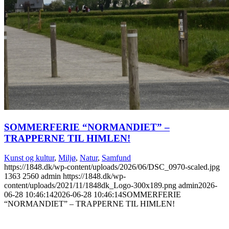
SOMMERFERIE “NORMANDIET” –
TRAPPERNE TIL HIMLEN!
Kunst og kultur
,
Miljø
,
Natur
,
Samfund
https://1848.dk/wp-content/uploads/2026/06/DSC_0970-scaled.jpg
1363
2560
admin
https://1848.dk/wp-
content/uploads/2021/11/1848dk_Logo-300x189.png
admin
2026-
06-28 10:46:14
2026-06-28 10:46:14
SOMMERFERIE
“NORMANDIET” – TRAPPERNE TIL HIMLEN!