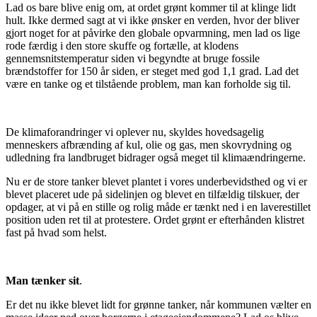
Lad os bare blive enig om, at ordet grønt kommer til at klinge lidt
hult. Ikke dermed sagt at vi ikke ønsker en verden, hvor der bliver
gjort noget for at påvirke den globale opvarmning, men lad os lige
rode færdig i den store skuffe og fortælle, at klodens
gennemsnitstemperatur siden vi begyndte at bruge fossile
brændstoffer for 150 år siden, er steget med god 1,1 grad. Lad det
være en tanke og et tilstående problem, man kan forholde sig til.
De klimaforandringer vi oplever nu, skyldes hovedsagelig
menneskers afbrænding af kul, olie og gas, men skovrydning og
udledning fra landbruget bidrager også meget til klimaændringerne.
Nu er de store tanker blevet plantet i vores underbevidsthed og vi er
blevet placeret ude på sidelinjen og blevet en tilfældig tilskuer, der
opdager, at vi på en stille og rolig måde er tænkt ned i en laverestillet
position uden ret til at protestere. Ordet grønt er efterhånden klistret
fast på hvad som helst.
Man tænker sit
.
Er det nu ikke blevet lidt for grønne tanker, når kommunen vælter en