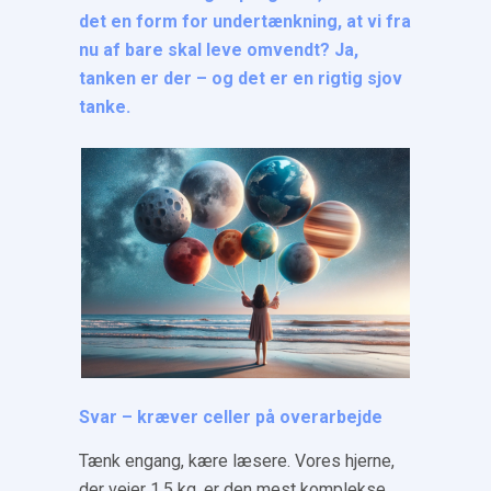
det en form for undertænkning, at vi fra
nu af bare skal leve omvendt? Ja,
tanken er der – og det er en rigtig sjov
tanke.
Svar – kræver celler på overarbejde
Tænk engang, kære læsere. Vores hjerne,
der vejer 1,5 kg, er den mest komplekse