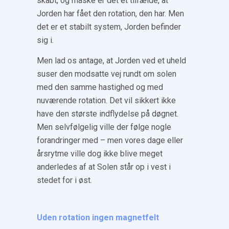
skabt, og måske er det et tilfælde, at
Jorden har fået den rotation, den har. Men
det er et stabilt system, Jorden befinder
sig i.
Men lad os antage, at Jorden ved et uheld
suser den modsatte vej rundt om solen
med den samme hastighed og med
nuværende rotation. Det vil sikkert ikke
have den største indflydelse på døgnet.
Men selvfølgelig ville der følge nogle
forandringer med – men vores dage eller
årsrytme ville dog ikke blive meget
anderledes af at Solen står op i vest i
stedet for i øst.
Uden rotation ingen magnetfelt