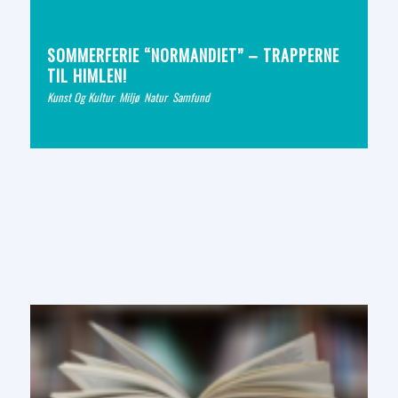
SOMMERFERIE “NORMANDIET” – TRAPPERNE
TIL HIMLEN!
Kunst Og Kultur
,
Miljø
,
Natur
,
Samfund