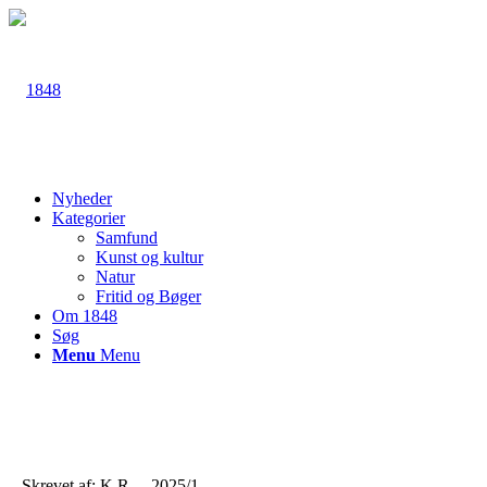
Nyheder
Kategorier
Samfund
Kunst og kultur
Natur
Fritid og Bøger
Om 1848
Søg
Menu
Menu
Skrevet af: K.R. – 2025/1