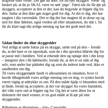
ærgrelse eller vrede. Det gør du ikke, for du ejer skyggen ‘vrede’ og
husker på, at du jo SKAL være en sød ‘pige’. Først når du får øje på
skyggen, accepterer at den er der, kan du begynde at frigøre dig fra
den. Indse at den ikke gør noget godt for dig. At det er dig, der har
magten i din væremåde. Det er dig der har magten til at skrue op og
ned for dine følelser, også vreden alt efter situationen, du står i. Så
får du klart sagt din ærlige mening og har det godt med det.
Sådan finder du dine skyggesider
Ved ærligt at sætte fokus på en skygge, sætte ord på den – forstår
du, at det bare er en egenskab, som du i din opvækst tillærte dig for
at passe ind i familien. Ved at erkende den og optage den i din krop
– integrere den i dit følelsesliv, forstår du, at det er en side af dig
selv, som andre har påduttet dig og som du inderst inde ved, ikke er
sandheden om dig.
Til vores skyggemøde fandt vi allesammen en situation, hvor vi
havde tilbageholdt vores ærlige mening om en ting, vi syntes havde
været vigtig at udtrykke os om. På den måde hjalp vi hinanden med
at finde, forstå og acceptere, at der var skygger fra vores barndom,
det ville være rart at frigøre sig for. Og det at være åben for at
diskutere det med venner, er en god måde at få øje på sine
skyggesider.
Billederne er illustations – foto- Copyright