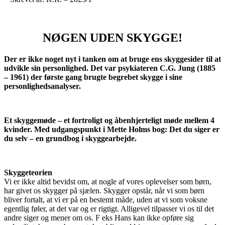
NØGEN UDEN SKYGGE!
Der er ikke noget nyt i tanken om at bruge ens skyggesider til at
udvikle sin personlighed. Det var psykiateren C.G. Jung (1885
– 1961) der første gang brugte begrebet skygge i sine
personlighedsanalyser.
Et skyggemøde – et fortroligt og åbenhjerteligt møde mellem 4
kvinder. Med udgangspunkt i Mette Holms bog: Det du siger er
du selv – en grundbog i skyggearbejde.
Skyggeteorien
Vi er ikke altid bevidst om, at nogle af vores oplevelser som børn,
har givet os skygger på sjælen. Skygger opstår, når vi som børn
bliver fortalt, at vi er på en bestemt måde, uden at vi som voksne
egentlig føler, at det var og er rigtigt. Alligevel tilpasser vi os til det
andre siger og mener om os. F eks Hans kan ikke opføre sig