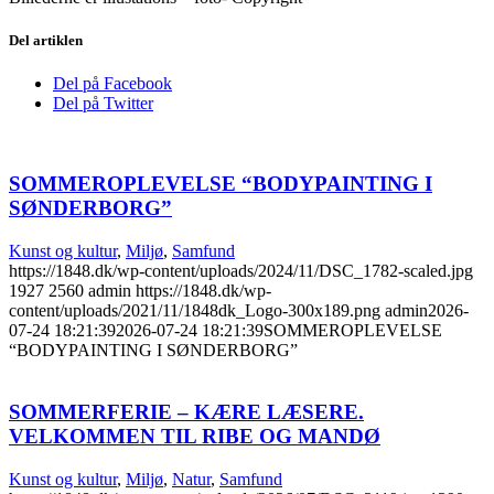
Del artiklen
Del på Facebook
Del på Twitter
SOMMEROPLEVELSE “BODYPAINTING I
SØNDERBORG”
Kunst og kultur
,
Miljø
,
Samfund
https://1848.dk/wp-content/uploads/2024/11/DSC_1782-scaled.jpg
1927
2560
admin
https://1848.dk/wp-
content/uploads/2021/11/1848dk_Logo-300x189.png
admin
2026-
07-24 18:21:39
2026-07-24 18:21:39
SOMMEROPLEVELSE
“BODYPAINTING I SØNDERBORG”
SOMMERFERIE – KÆRE LÆSERE.
VELKOMMEN TIL RIBE OG MANDØ
Kunst og kultur
,
Miljø
,
Natur
,
Samfund