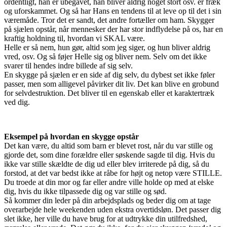
ordentligt, han er ubegavet, han bliver aldrig noget stort osv. er fræk
og uforskammet. Og så har Hans en tendens til at leve op til det i sin
væremåde. Tror det er sandt, det andre fortæller om ham. Skygger
på sjælen opstår, når mennesker der har stor indflydelse på os, har en
kraftig holdning til, hvordan vi SKAL være.
Helle er så nem, hun gør, altid som jeg siger, og hun bliver aldrig
vred, osv. Og så føjer Helle sig og bliver nem. Selv om det ikke
svarer til hendes indre billede af sig selv.
En skygge på sjælen er en side af dig selv, du dybest set ikke føler
passer, men som alligevel påvirker dit liv. Det kan blive en grobund
for selvdestruktion. Det bliver til en egenskab eller et karaktertræk
ved dig.
Eksempel på hvordan en skygge opstår
Det kan være, du altid som barn er blevet rost, når du var stille og
gjorde det, som dine forældre eller søskende sagde til dig. Hvis du
ikke var stille skældte de dig ud eller blev irriterede på dig, så du
forstod, at det var bedst ikke at råbe for højt og netop være STILLE.
Du troede at din mor og far eller andre ville holde op med at elske
dig, hvis du ikke tilpassede dig og var stille og sød.
Så kommer din leder på din arbejdsplads og beder dig om at tage
overarbejde hele weekenden uden ekstra overtidsløn. Det passer dig
slet ikke, her ville du have brug for at udtrykke din utilfredshed,