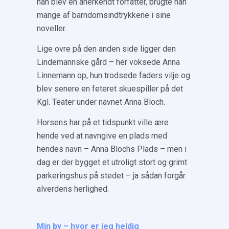
han blev en anerkendt forfatter, brugte han
mange af barndomsindtrykkene i sine
noveller.
Lige ovre på den anden side ligger den
Lindemannske gård – her voksede Anna
Linnemann op, hun trodsede faders vilje og
blev senere en feteret skuespiller på det
Kgl. Teater under navnet Anna Bloch.
Horsens har på et tidspunkt ville ære
hende ved at navngive en plads med
hendes navn – Anna Blochs Plads – men i
dag er der bygget et utroligt stort og grimt
parkeringshus på stedet – ja sådan forgår
alverdens herlighed.
Min by – hvor er jeg heldig