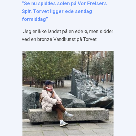
”Se nu spiddes solen på Vor Frelsers
Spir. Torvet ligger øde søndag
formiddag”
Jeg er ikke landet på en øde ø, men sidder
ved en bronze Vandkunst på Torvet.