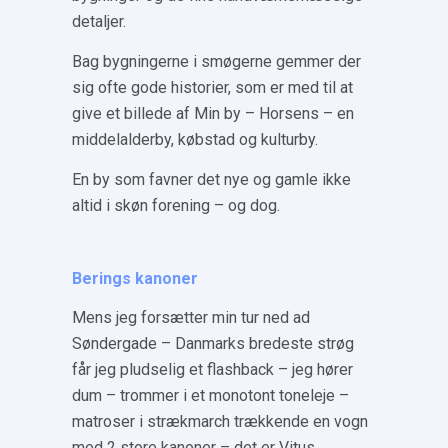
detaljer.
Bag bygningerne i smøgerne gemmer der
sig ofte gode historier, som er med til at
give et billede af Min by – Horsens – en
middelalderby, købstad og kulturby.
En by som favner det nye og gamle ikke
altid i skøn forening – og dog.
Berings kanoner
Mens jeg forsætter min tur ned ad
Søndergade – Danmarks bredeste strøg
får jeg pludselig et flashback – jeg hører
dum – trommer i et monotont toneleje –
matroser i strækmarch trækkende en vogn
med 2 store kanoner – det er Vitus