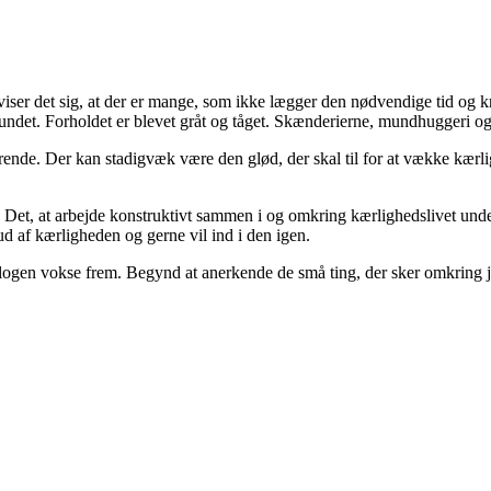
ser det sig, at der er mange, som ikke lægger den nødvendige tid og kræ
undet. Forholdet er blevet gråt og tåget. Skænderierne, mundhuggeri og e
de. Der kan stadigvæk være den glød, der skal til for at vække kærligh
e. Det, at arbejde konstruktivt sammen i og omkring kærlighedslivet unde
ud af kærligheden og gerne vil ind i den igen.
logen vokse frem. Begynd at anerkende de små ting, der sker omkring je