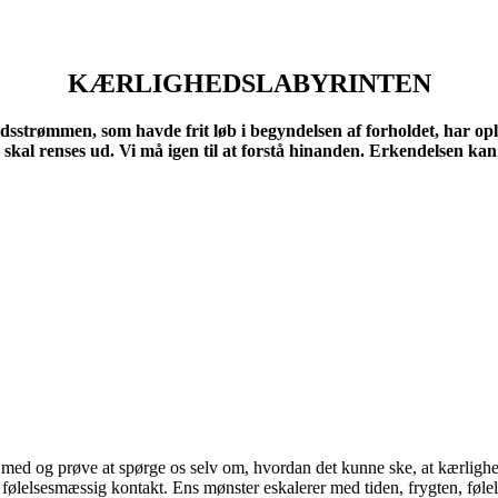
KÆRLIGHEDSLABYRINTEN
hedsstrømmen, som havde frit løb i begyndelsen af forholdet, har o
r skal renses ud. Vi må igen til at forstå hinanden. Erkendelsen ka
med og prøve at spørge os selv om, hvordan det kunne ske, at kærlighe
lelsesmæssig kontakt. Ens mønster eskalerer med tiden, frygten, følelse