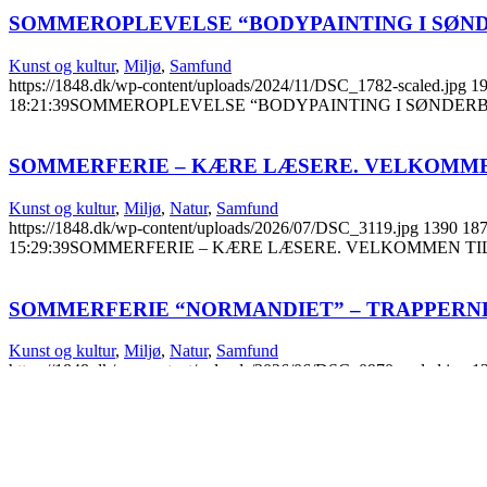
SOMMEROPLEVELSE “BODYPAINTING I SØN
Kunst og kultur
,
Miljø
,
Samfund
https://1848.dk/wp-content/uploads/2024/11/DSC_1782-scaled.jpg
1
18:21:39
SOMMEROPLEVELSE “BODYPAINTING I SØNDER
SOMMERFERIE – KÆRE LÆSERE. VELKOMME
Kunst og kultur
,
Miljø
,
Natur
,
Samfund
https://1848.dk/wp-content/uploads/2026/07/DSC_3119.jpg
1390
18
15:29:39
SOMMERFERIE – KÆRE LÆSERE. VELKOMMEN TI
SOMMERFERIE “NORMANDIET” – TRAPPERNE
Kunst og kultur
,
Miljø
,
Natur
,
Samfund
https://1848.dk/wp-content/uploads/2026/06/DSC_0970-scaled.jpg
1
10:46:14
SOMMERFERIE “NORMANDIET” – TRAPPERNE TIL