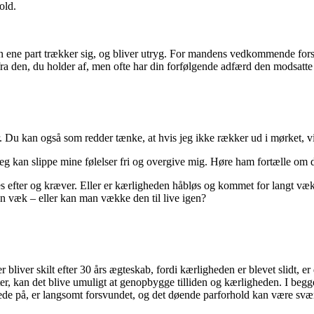
old.
en ene part trækker sig, og bliver utryg. For mandens vedkommende for
fra den, du holder af, men ofte har din forfølgende adfærd den modsatte 
 Du kan også som redder tænke, at hvis jeg ikke rækker ud i mørket, vi
or jeg kan slippe mine følelser fri og overgive mig. Høre ham fortælle 
s efter og kræver. Eller er kærligheden håbløs og kommet for langt v
en væk – eller kan man vække den til live igen?
bliver skilt efter 30 års ægteskab, fordi kærligheden er blevet slidt, er
ster, kan det blive umuligt at genopbygge tilliden og kærligheden. I beg
tede på, er langsomt forsvundet, og det døende parforhold kan være svær