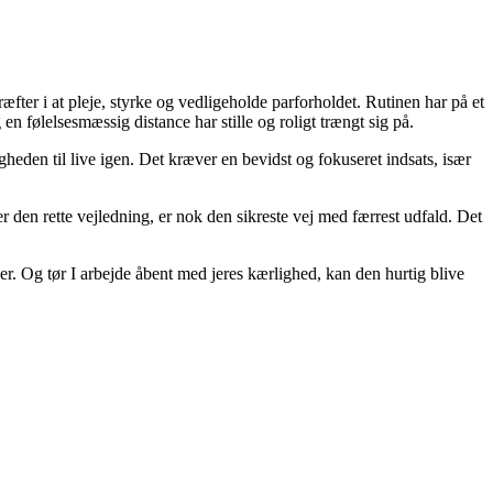
fter i at pleje, styrke og vedligeholde parforholdet. Rutinen har på et
n følelsesmæssig distance har stille og roligt trængt sig på.
eden til live igen. Det kræver en bevidst og fokuseret indsats, især
r den rette vejledning, er nok den sikreste vej med færrest udfald. Det
r. Og tør I arbejde åbent med jeres kærlighed, kan den hurtig blive