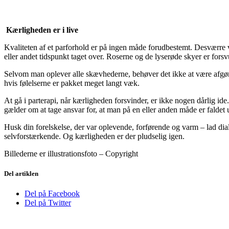
Kærligheden er i live
Kvaliteten af et parforhold er på ingen måde forudbestemt. Desværre vi
eller andet tidspunkt taget over. Roserne og de lyserøde skyer er forsv
Selvom man oplever alle skævhederne, behøver det ikke at være afgøren
hvis følelserne er pakket meget langt væk.
At gå i parterapi, når kærligheden forsvinder, er ikke nogen dårlig id
gælder om at tage ansvar for, at man på en eller anden måde er faldet 
Husk din forelskelse, der var oplevende, forførende og varm – lad dia
selvforstærkende. Og kærligheden er der pludselig igen.
Billederne er illustrationsfoto – Copyright
Del artiklen
Del på Facebook
Del på Twitter