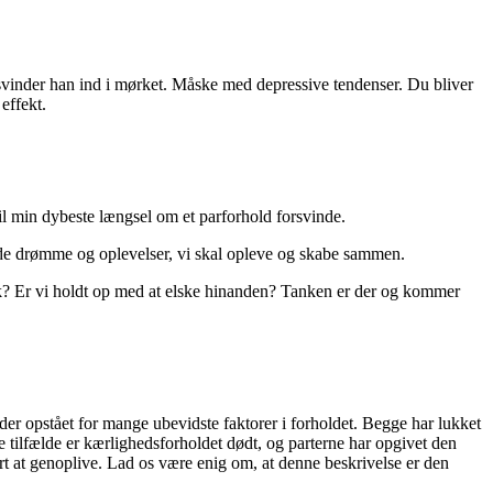
svinder han ind i mørket. Måske med depressive tendenser. Du bliver
effekt.
l min dybeste længsel om et parforhold forsvinde.
om de drømme og oplevelser, vi skal opleve og skabe sammen.
æk? Er vi holdt op med at elske hinanden? Tanken er der og kommer
 der opstået for mange ubevidste faktorer i forholdet. Begge har lukket
ge tilfælde er kærlighedsforholdet dødt, og parterne har opgivet den
t at genoplive. Lad os være enig om, at denne beskrivelse er den