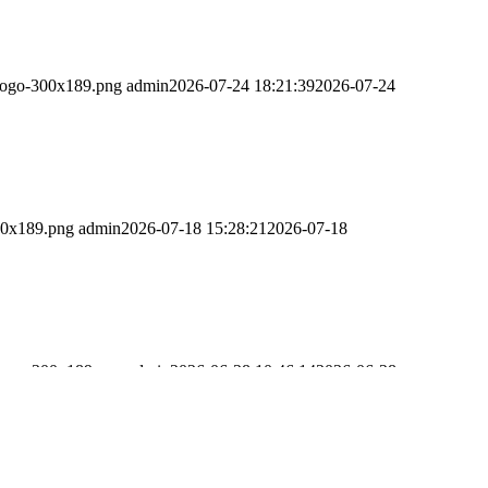
_Logo-300x189.png
admin
2026-07-24 18:21:39
2026-07-24
00x189.png
admin
2026-07-18 15:28:21
2026-07-18
_Logo-300x189.png
admin
2026-06-28 10:46:14
2026-06-28