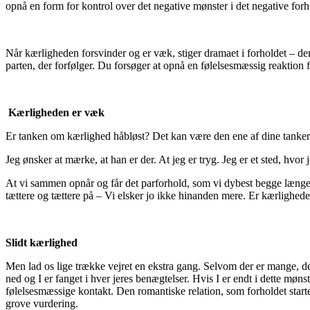
opnå en form for kontrol over det negative mønster i det negative forh
Når kærligheden forsvinder og er væk, stiger dramaet i forholdet – d
parten, der forfølger. Du forsøger at opnå en følelsesmæssig reaktion 
Kærligheden er væk
Er tanken om kærlighed håbløst? Det kan være den ene af dine tanker.
Jeg ønsker at mærke, at han er der. At jeg er tryg. Jeg er et sted, hv
At vi sammen opnår og får det parforhold, som vi dybest begge længe
tættere og tættere på – Vi elsker jo ikke hinanden mere. Er kærlighed
Slidt kærlighed
Men lad os lige trække vejret en ekstra gang. Selvom der er mange, der 
ned og I er fanget i hver jeres benægtelser. Hvis I er endt i dette møn
følelsesmæssige kontakt. Den romantiske relation, som forholdet star
grove vurdering.