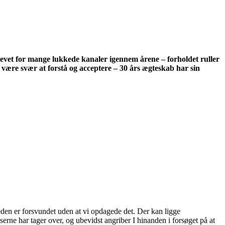
plevet for mange lukkede kanaler igennem årene – forholdet ruller
n være svær at forstå og acceptere – 30 års ægteskab har sin
den er forsvundet uden at vi opdagede det. Der kan ligge
rne har tager over, og ubevidst angriber I hinanden i forsøget på at