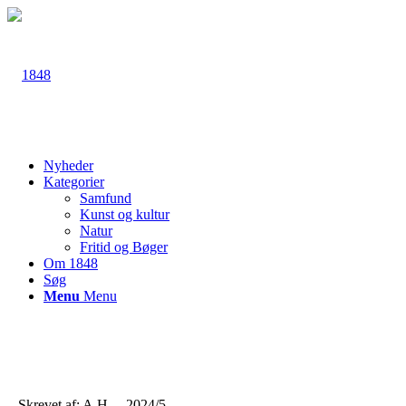
Nyheder
Kategorier
Samfund
Kunst og kultur
Natur
Fritid og Bøger
Om 1848
Søg
Menu
Menu
Skrevet af: A.H. – 2024/5